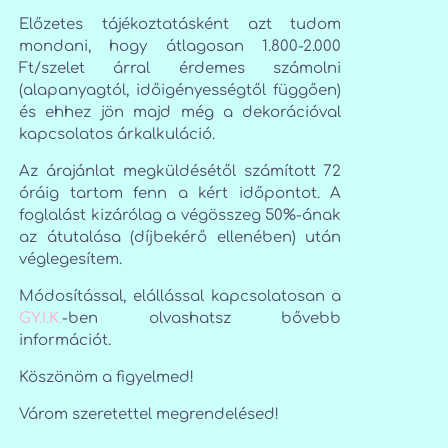
Előzetes tájékoztatásként azt tudom
mondani, hogy átlagosan 1.800-2.000
Ft/szelet árral érdemes számolni
(alapanyagtól, időigényességtől függően)
és ehhez jön majd még a dekorációval
kapcsolatos árkalkuláció.
Az árajánlat megküldésétől számított 72
óráig tartom fenn a kért időpontot. A
foglalást kizárólag a végösszeg 50%-ának
az átutalása (díjbekérő ellenében) után
véglegesítem.
Módosítással, elállással kapcsolatosan a
GY.I.K.
-ben olvashatsz bővebb
információt.
Köszönöm a figyelmed!
Várom szeretettel megrendelésed!