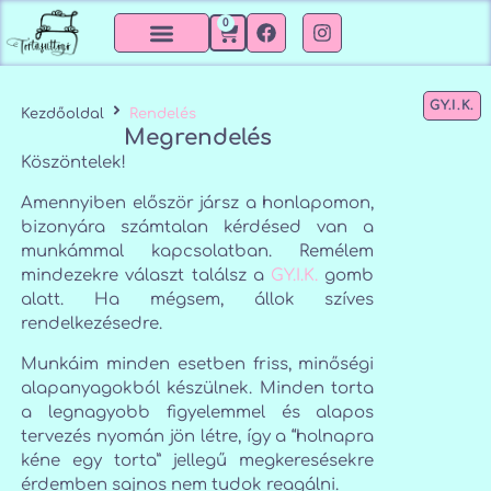
0
GY.I.K.
Kezdőoldal
Rendelés
Megrendelés
Köszöntelek!
Amennyiben először jársz a honlapomon,
bizonyára számtalan kérdésed van a
munkámmal kapcsolatban. Remélem
mindezekre választ találsz a
GY.I.K.
gomb
alatt. Ha mégsem, állok szíves
rendelkezésedre.
Munkáim minden esetben friss, minőségi
alapanyagokból készülnek. Minden torta
a legnagyobb figyelemmel és alapos
tervezés nyomán jön létre, így a “holnapra
kéne egy torta” jellegű megkeresésekre
érdemben sajnos nem tudok reagálni.