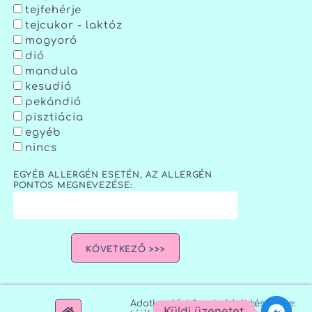
tejfehérje
tejcukor - laktóz
mogyoró
dió
mandula
kesudió
pekándió
pisztiácia
egyéb
nincs
EGYÉB ALLERGÉN ESETÉN, AZ ALLERGÉN
PONTOS MEGNEVEZÉSE:
KÖVETKEZŐ >>>
Adatkezelési
A weboldalt készítette:
Küldj üzenetet