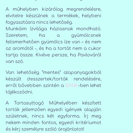
A műhelyben kizárólag megrendelésre,
elvitelre készülnek a termékek, helybeni
fogyasztásra nincs lehetőség.
Munkáim ízvilága háziasnak mondható.
Szeretem, ha a gyümölcsnek
felismerhetően gyümölcs íze van – és nem
az aromától -, és ha a tortát nem a cukor
tartja össze. Kivéve persze, ha Pavlováról
van szó.
Van lehetőség “mentes” alapanyagokból
készült desszertek/torták rendelésére,
erről bővebben szintén a
GY.I.K.
-ben lehet
tájékozódni.
A Tortasuttogó Műhelyében készített
torták jellemzően egyedi igények alapján
születnek, nincs két egyforma. Írj meg
nekem minden fontos, egyedi kritériumot
és kérj személyre szóló árajánlatot!