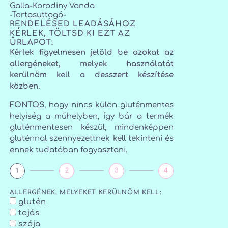
Galla-Korodiny Vanda
-Tortasuttogó-
RENDELÉSED LEADÁSÁHOZ
KÉRLEK, TÖLTSD KI EZT AZ
ŰRLAPOT:
Kérlek figyelmesen jelöld be azokat az
allergéneket, melyek használatát
kerülnöm kell a desszert készítése
közben.
FONTOS
, hogy nincs külön gluténmentes
helyiség a műhelyben, így bár a termék
gluténmentesen készül, mindenképpen
gluténnal szennyezettnek kell tekinteni és
ennek tudatában fogyasztani.
1
2
3
4
ALLERGÉNEK, MELYEKET KERÜLNÖM KELL:
glutén
tojás
szója