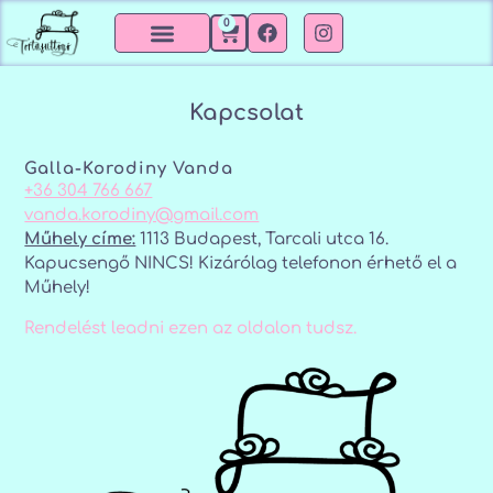
0
Kapcsolat
Galla-Korodiny Vanda
+36 304 766 667
vanda.korodiny@gmail.com
Műhely címe:
1113 Budapest, Tarcali utca 16.
Kapucsengő NINCS! Kizárólag telefonon érhető el a
Műhely!
Rendelést leadni ezen az oldalon tudsz.